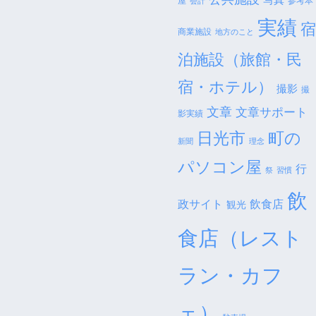
屋
参考本
会計
実績
宿
商業施設
地方のこと
泊施設（旅館・民
宿・ホテル）
撮影
撮
文章
文章サポート
影実績
日光市
町の
新聞
理念
パソコン屋
行
祭
習慣
飲
政サイト
飲食店
観光
食店（レスト
ラン・カフ
ェ）