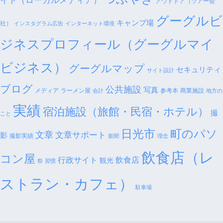
イト（ローカルメディア）
アウトドア（ツアー会
グーグルビ
キャンプ場
社）
インスタグラム広告
インターネット環境
ジネスプロフィール（グーグルマイ
ビジネス）
グーグルマップ
セキュリティ
サイト設計
ブログ
公共施設
写真
メディア
ラーメン屋
参考本
商業施設
会計
地方の
実績
宿泊施設（旅館・民宿・ホテル）
撮
こと
日光市
町のパソ
文章
文章サポート
影
撮影実績
新聞
理念
飲食店（レ
コン屋
行政サイト
飲食店
観光
祭
習慣
ストラン・カフェ）
駐車場