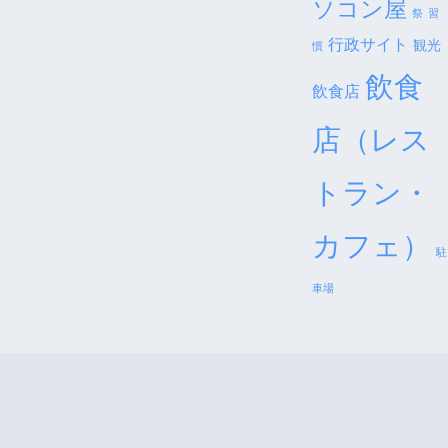
ソコン屋
祭
習
行政サイト
観光
慣
飲食
飲食店
店（レス
トラン・
カフェ）
駐
車場