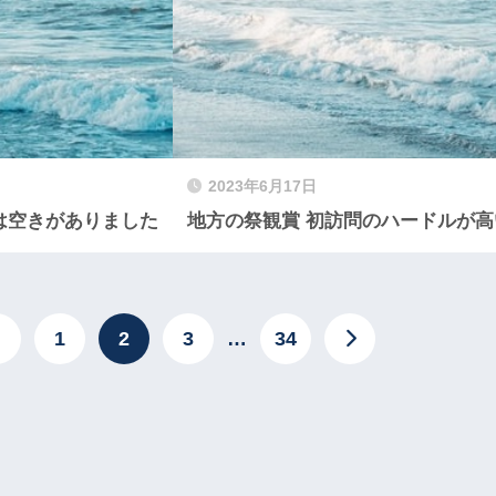
2023年6月17日
は空きがありました
地方の祭観賞 初訪問のハードルが高
1
2
3
…
34