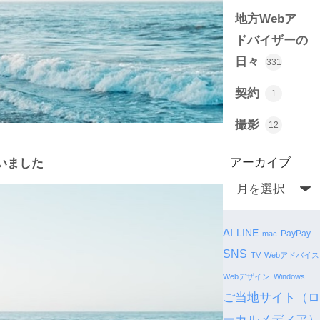
地方Webア
ドバイザーの
日々
331
契約
1
撮影
12
アーカイブ
いました
AI
LINE
PayPay
mac
SNS
TV
Webアドバイス
Webデザイン
Windows
ご当地サイト（ロ
ーカルメディア）