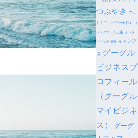
つぶやき
アウ
トドア（ツアー会社）
イ
ンスタグラム広告
インタ
キャンプ
ーネット環境
グーグル
場
ビジネスプ
ロフィール
（グーグル
マイビジネ
ス）
グーグ