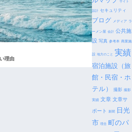
ルマップ
サイト
セキュリティ
設計
ブログ
メディア
ラ
公共施
ーメン屋
会計
設
写真
参考本
商業施
実績
設
地方のこと
い理由
宿泊施設（旅
館・民宿・ホ
テル）
撮影
撮影
文章
文章サ
実績
日光
ポート
新聞
市
町のパ
理念