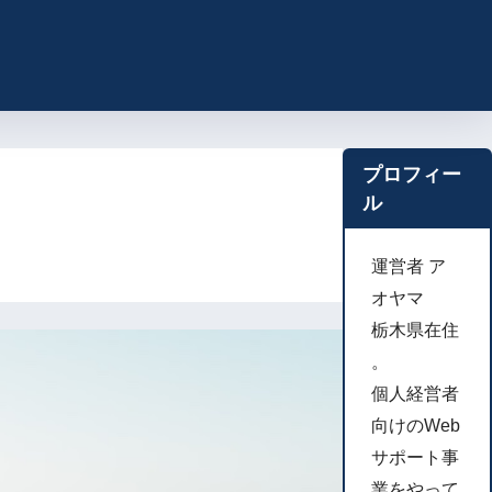
プロフィー
ル
運営者 ア
オヤマ
栃木県在住
。
個人経営者
向けのWeb
サポート事
業をやって