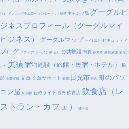
イト（ローカルメディア）
アウトドア（ツアー会
グーグルビ
キャンプ場
社）
インスタグラム広告
インターネット環境
ジネスプロフィール（グーグルマイ
ビジネス）
グーグルマップ
セキュリティ
サイト設計
ブログ
公共施設
写真
メディア
ラーメン屋
参考本
商業施設
会計
地方の
実績
宿泊施設（旅館・民宿・ホテル）
撮
こと
日光市
町のパソ
文章
文章サポート
影
撮影実績
新聞
理念
飲食店（レ
コン屋
行政サイト
飲食店
観光
祭
習慣
ストラン・カフェ）
駐車場