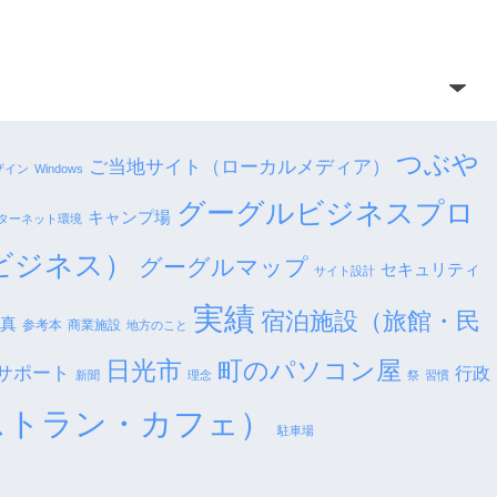
つぶや
ご当地サイト（ローカルメディア）
ザイン
Windows
グーグルビジネスプロ
キャンプ場
ターネット環境
ビジネス）
グーグルマップ
セキュリティ
サイト設計
実績
宿泊施設（旅館・民
真
参考本
商業施設
地方のこと
日光市
町のパソコン屋
サポート
行政
新聞
理念
祭
習慣
ストラン・カフェ）
駐車場