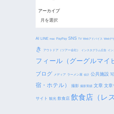
アーカイブ
SNS
AI
LINE
PayPay
mac
TV
Webアドバイス
Webデ
き
アウトドア（ツアー会社）
インスタグラム広告
イン
フィール（グーグルマイ
ブログ
公共施設
写
メディア
ラーメン屋
会計
宿・ホテル）
文章
文章
撮影
撮影実績
飲食店（レ
サイト
飲食店
観光